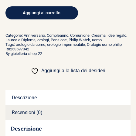
OROLOGIO
UOMO
Aggiungi al carrello
PHILIP
CARIBE
Categorie:
Anniversario
,
Compleanno
,
Comunione
,
Cresima
,
idee regalo
,
-
Laurea e Diploma
,
orologi
,
Pensione
,
Philip Watch
,
uomo
Tags:
orologio da uomo
,
orologio impermeabile
,
Orologio uomo philip
R8253597042
R8253597042
By
gioielleria-shop-22
quantità
Aggiungi alla lista dei desideri
Descrizione
Recensioni (0)
Descrizione