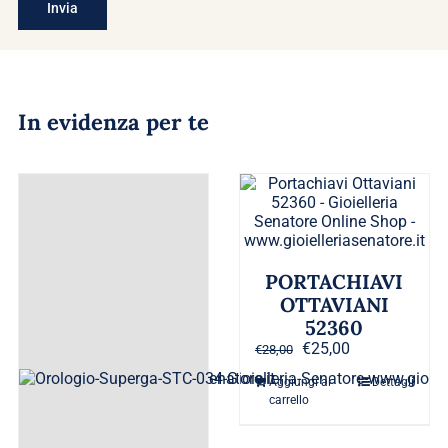
In evidenza per te
PORTACHIAVI
OTTAVIANI
52360
Il
Il
€
25,00
€
28,00
prezzo
prezzo
Aggiungi al
Dettagli
originale
attuale
carrello
era:
è:
€28,00.
€25,00.