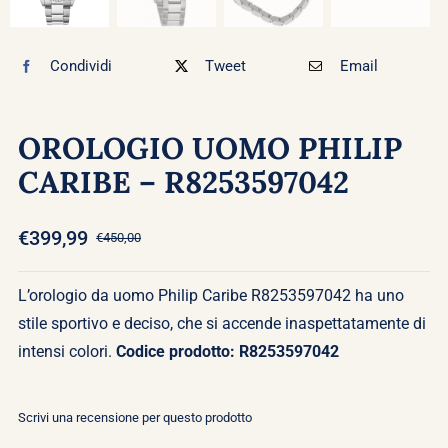
Condividi
Tweet
Email
OROLOGIO UOMO PHILIP
CARIBE – R8253597042
€
399,99
€
450,00
Il
Il
prezzo
prezzo
originale
attuale
L’orologio da uomo Philip Caribe R8253597042 ha uno
era:
è:
stile sportivo e deciso, che si accende inaspettatamente di
€450,00.
€399,99.
intensi colori.
Codice prodotto: R8253597042
Scrivi una recensione per questo prodotto