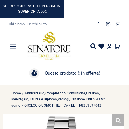
Salta
SPEDIZIONI GRATUITE PER ORDINI
al
SUPERIORI A 99€
contenuto
Chi siamo
|
Cerchi aiuto?
Toggle
Navigation
Home
Questo prodotto è in
offerta
!
Shop
Home
Anniversario
Compleanno
Comunione
Cresima
Casa
idee regalo
Laurea e Diploma
orologi
Pensione
Philip Watch
uomo
OROLOGIO UOMO PHILIP CARIBE – R8253597042
Idee Regalo
Marchi