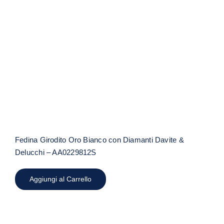
Fedina Girodito Oro Bianco con
Diamanti Davite & Delucchi –
AA0229812S
Fedina Girodito Oro Bianco con Diamanti Davite &
Delucchi – AA0229812S
Aggiungi al Carrello