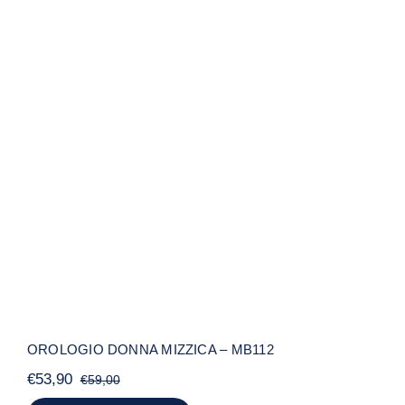
OROLOGIO DONNA MIZZICA – MB112
OROLOGIO DONNA MIZZICA – MB112
€
53,90
€
59,00
Il
Il
prezzo
prezzo