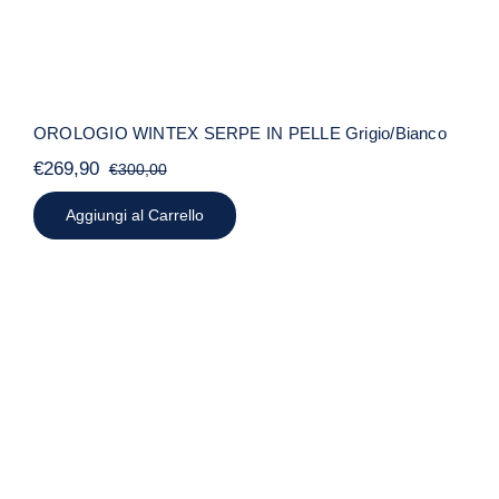
OROLOGIO WINTEX SERPE IN PELLE Grigio/Bianco
€
269,90
€
300,00
Il
Il
prezzo
prezzo
Aggiungi al Carrello
originale
attuale
era:
è:
€300,00.
€269,90.