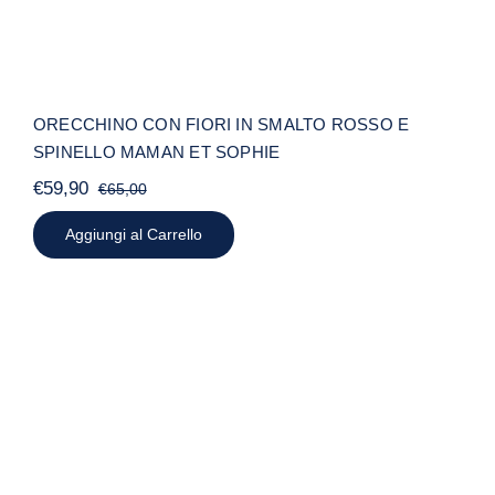
ORECCHINO CON FIORI IN SMALTO ROSSO E
SPINELLO MAMAN ET SOPHIE
€
59,90
€
65,00
Il
Il
prezzo
prezzo
Aggiungi al Carrello
originale
attuale
era:
è:
€65,00.
€59,90.