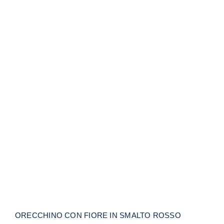
ORECCHINO CON FIORE IN SMALTO
ROSSO MAMAN ET SOPHIE
ORECCHINO CON FIORE IN SMALTO ROSSO