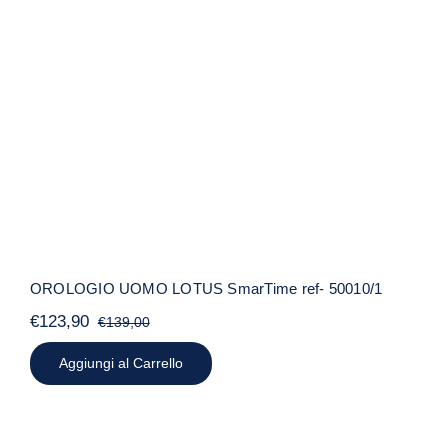
OROLOGIO UOMO LOTUS SmarTime
ref- 50010/1
OROLOGIO UOMO LOTUS SmarTime ref- 50010/1
€
123,90
€
139,00
Il
Il
prezzo
prezzo
Aggiungi al Carrello
originale
attuale
era:
è:
€139,00.
€123,90.