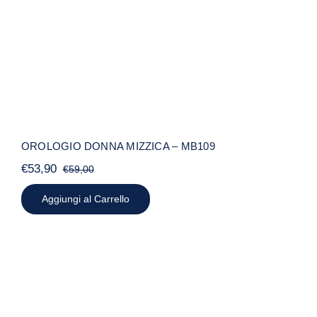
OROLOGIO DONNA MIZZICA – MB109
€
53,90
€
59,00
Il
Il
prezzo
prezzo
Aggiungi al Carrello
originale
attuale
era:
è:
€59,00.
€53,90.