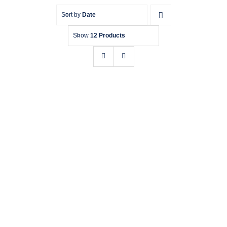
Sort by
Date
Bomboniere
Show
12 Products
Chi siamo
Contatti
OROLOGIO WINTEX SERPE IN PELLE
Grigio/Bianco