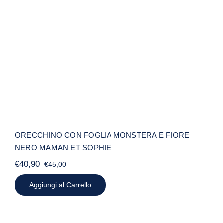
ORECCHINO CON FOGLIA
MONSTERA E FIORE NERO MAMAN
ET SOPHIE
ORECCHINO CON FOGLIA MONSTERA E FIORE
NERO MAMAN ET SOPHIE
€
40,90
€
45,00
Il
Il
prezzo
prezzo
Aggiungi al Carrello
originale
attuale
era:
è:
€45,00.
€40,90.