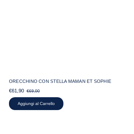
ORECCHINO CON STELLA MAMAN
ET SOPHIE
ORECCHINO CON STELLA MAMAN ET SOPHIE
€
61,90
€
69,00
Il
Il
prezzo
prezzo
Aggiungi al Carrello
originale
attuale
era:
è:
€69,00.
€61,90.