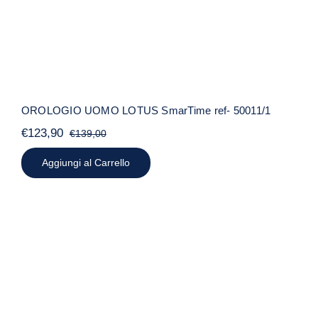
OROLOGIO UOMO LOTUS SmarTime ref- 50011/1
€
123,90
€
139,00
Il
Il
prezzo
prezzo
Aggiungi al Carrello
originale
attuale
era:
è:
€139,00.
€123,90.