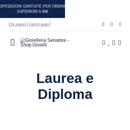
Salta
SPEDIZIONI GRATUITE PER ORDINI
al
SUPERIORI A 99€
contenuto
Chi siamo
|
Cerchi aiuto?
Toggle
Navigation
Home
Laurea e
Shop
Diploma
Casa
Idee Regalo
Marchi