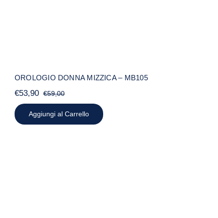
OROLOGIO DONNA MIZZICA – MB105
€
53,90
€
59,00
Il
Il
prezzo
prezzo
Aggiungi al Carrello
originale
attuale
era:
è:
€59,00.
€53,90.