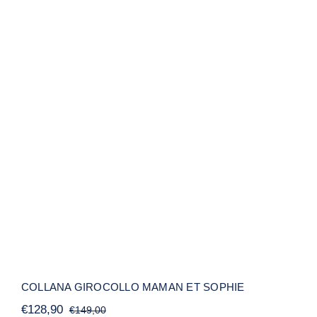
COLLANA GIROCOLLO MAMAN ET
SOPHIE
COLLANA GIROCOLLO MAMAN ET SOPHIE
€
128,90
€
149,00
Il
Il