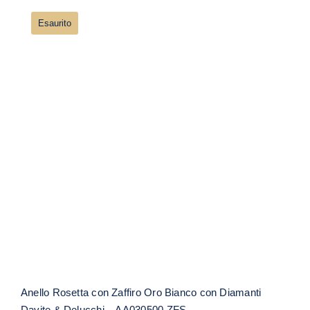
Esaurito
Anello Rosetta con Zaffiro Oro Bianco
con Diamanti Davite & Delucchi –
AA030500 ZFS
Anello Rosetta con Zaffiro Oro Bianco con Diamanti
Davite & Delucchi – AA030500 ZFS