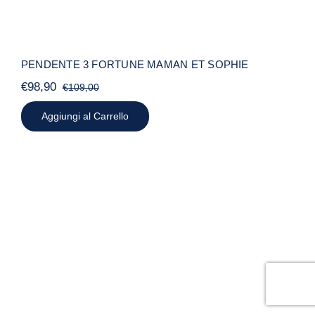
PENDENTE 3 FORTUNE MAMAN ET SOPHIE
€
98,90
€
109,00
Il
Il
prezzo
prezzo
Aggiungi al Carrello
originale
attuale
era:
è:
€109,00.
€98,90.