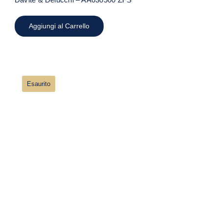
Aggiungi al Carrello
Esaurito
Anello Smeraldo Oro Bianco con
Diamanti Davite & Delucchi
AA031140SM