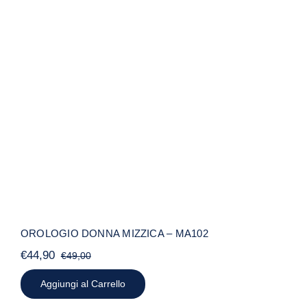
OROLOGIO DONNA MIZZICA – MA102
OROLOGIO DONNA MIZZICA – MA102
€
44,90
€
49,00
Il
Il
prezzo
prezzo
Aggiungi al Carrello
originale
attuale
era:
è: