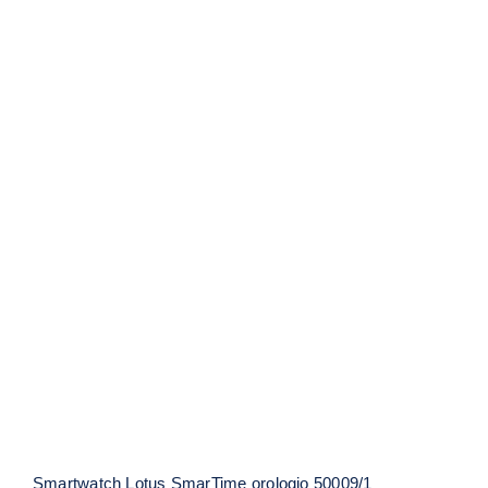
Smartwatch Lotus SmarTime orologio
50009/1
Smartwatch Lotus SmarTime orologio 50009/1