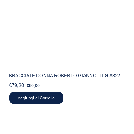
BRACCIALE DONNA ROBERTO
GIANNOTTI GIA322
BRACCIALE DONNA ROBERTO GIANNOTTI GIA322
€
79,20
€
90,00
Il
Il
prezzo
prezzo
Aggiungi al Carrello
originale
attuale
era:
è:
€90,00.
€79,20.