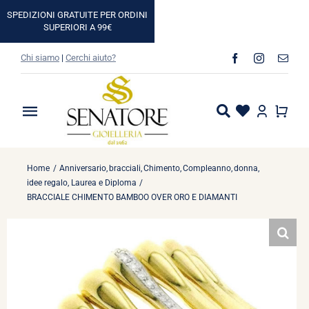
Salta
SPEDIZIONI GRATUITE PER ORDINI
al
SUPERIORI A 99€
contenuto
Chi siamo
|
Cerchi aiuto?
Toggle
Navigation
Home
Home
Anniversario
bracciali
Chimento
Compleanno
donna
idee regalo
Laurea e Diploma
Shop
BRACCIALE CHIMENTO BAMBOO OVER ORO E DIAMANTI
Casa
Idee Regalo
Marchi