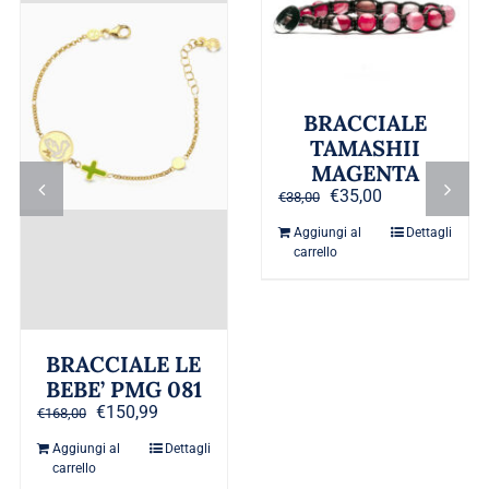
BRACCIALE
TAMASHII
MAGENTA
Il
Il
€
35,00
€
38,00
prezzo
prezzo
Aggiungi al
Dettagli
originale
attuale
carrello
era:
è:
€38,00.
€35,00.
BRACCIALE LE
BEBE’ PMG 081
Il
Il
€
150,99
€
168,00
prezzo
prezzo
Aggiungi al
Dettagli
originale
attuale
carrello
era:
è: