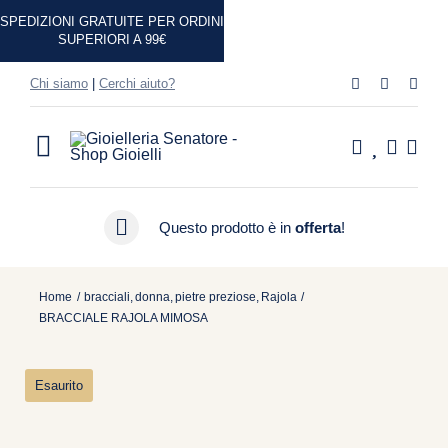
Salta
SPEDIZIONI GRATUITE PER ORDINI
al
SUPERIORI A 99€
contenuto
Chi siamo
|
Cerchi aiuto?
Toggle
Navigation
Home
Questo prodotto è in
offerta
!
Shop
Home
bracciali
donna
pietre preziose
Rajola
BRACCIALE RAJOLA MIMOSA
Casa
Idee Regalo
Esaurito
Marchi