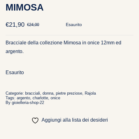
MIMOSA
€
21,90
Esaurito
€
24,00
Il
Il
prezzo
prezzo
originale
attuale
Bracciale della collezione Mimosa in onice 12mm ed
era:
è:
argento.
€24,00.
€21,90.
Esaurito
Categorie:
bracciali
,
donna
,
pietre preziose
,
Rajola
Tags:
argento
,
charlotte
,
onice
By
gioielleria-shop-22
Aggiungi alla lista dei desideri