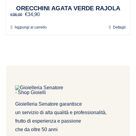
ORECCHINI AGATA VERDE RAJOLA
Il
Il
€
34,90
€
38,00
prezzo
prezzo
originale
attuale
Aggiungi al carrello
Dettagli
era:
è:
€38,00.
€34,90.
Gioielleria Senatore garantisce
un servizio di alta qualità e professionalità,
frutto di esperienza e passione
che da oltre 50 anni