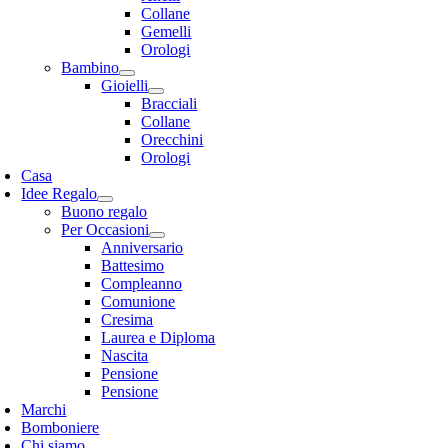
Collane
Gemelli
Orologi
Bambino
Gioielli
Bracciali
Collane
Orecchini
Orologi
Casa
Idee Regalo
Buono regalo
Per Occasioni
Anniversario
Battesimo
Compleanno
Comunione
Cresima
Laurea e Diploma
Nascita
Pensione
Pensione
Marchi
Bomboniere
Chi siamo