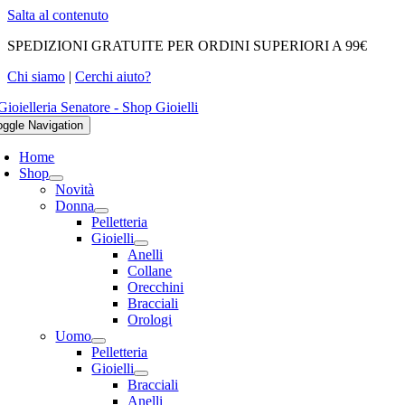
Salta al contenuto
SPEDIZIONI GRATUITE PER ORDINI SUPERIORI A 99€
Chi siamo
|
Cerchi aiuto?
oggle Navigation
Home
Shop
Novità
Donna
Pelletteria
Gioielli
Anelli
Collane
Orecchini
Bracciali
Orologi
Uomo
Pelletteria
Gioielli
Bracciali
Anelli