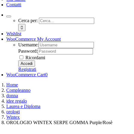
Contatti
Cerca per:
Wishlist
WooCommerce My Account
Username:
Password:
Ricordami
Registrati
WooCommerce Cart
0
Home
Compleanno
donna
idee regalo
Laurea e Diploma
orologi
Wintex
OROLOGIO WINTEX SERPE GOMMA Purple/Rosè