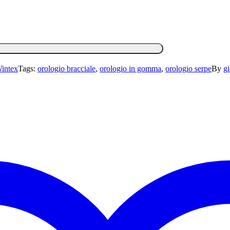
intex
Tags:
orologio bracciale
,
orologio in gomma
,
orologio serpe
By
gi