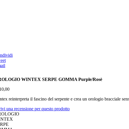
ndividi
eet
ail
ROLOGIO WINTEX SERPE GOMMA Purple/Rosè
10,00
tex reinterpreta il fascino del serpente e crea un orologio bracciale s
rivi una recensione per questo prodotto
ROLOGIO
INTEX
ERPE