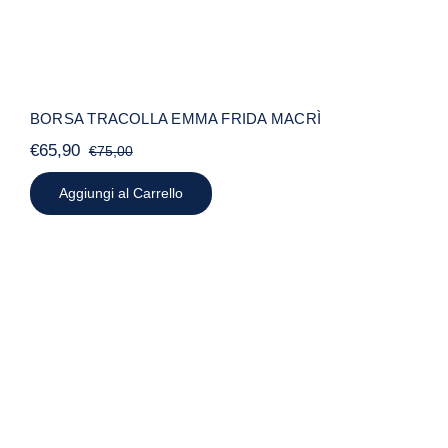
BORSA TRACOLLA EMMA FRIDA MACRÌ
€
65,90
€
75,00
Il
Il
prezzo
prezzo
Aggiungi al Carrello
originale
attuale
era:
è:
€75,00.
€65,90.