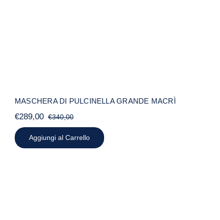
MASCHERA DI PULCINELLA GRANDE MACRÌ
€
289,00
€
340,00
Il
Il
prezzo
prezzo
Aggiungi al Carrello
originale
attuale
era:
è:
€340,00.
€289,00.