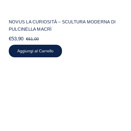
NOVUS LA CURIOSITÀ – SCULTURA MODERNA DI
PULCINELLA MACRÌ
€
53,90
€
61,00
Il
Il
prezzo
prezzo
Aggiungi al Carrello
originale
attuale
era:
è:
€61,00.
€53,90.
NOVUS LA SERENITÀ – SCULTURA