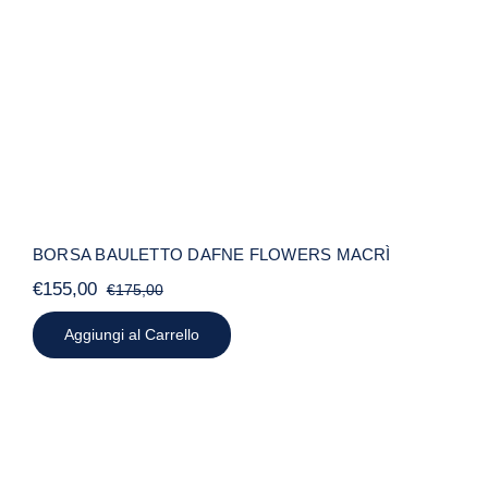
MACRÌ
BORSA BAULETTO DAFNE FLOWERS MACRÌ
€
155,00
€
175,00
Il
Il
prezzo
prezzo
Aggiungi al Carrello
originale
attuale
era:
è:
€175,00.
€155,00.