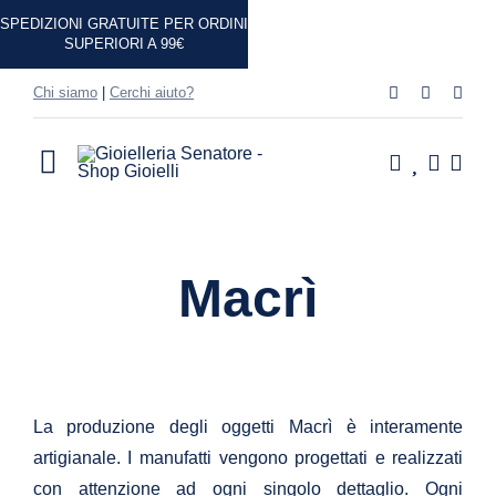
Salta
SPEDIZIONI GRATUITE PER ORDINI
al
SUPERIORI A 99€
contenuto
Chi siamo
|
Cerchi aiuto?
Toggle
Navigation
Home
Macrì
Shop
Casa
Idee Regalo
La produzione degli oggetti Macrì è interamente
artigianale. I manufatti vengono progettati e realizzati
Marchi
con attenzione ad ogni singolo dettaglio. Ogni