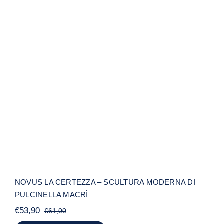
NOVUS LA CERTEZZA – SCULTURA
MODERNA DI PULCINELLA MACRÌ
NOVUS LA CERTEZZA – SCULTURA MODERNA DI
PULCINELLA MACRÌ
€
53,90
€
61,00
Il
Il