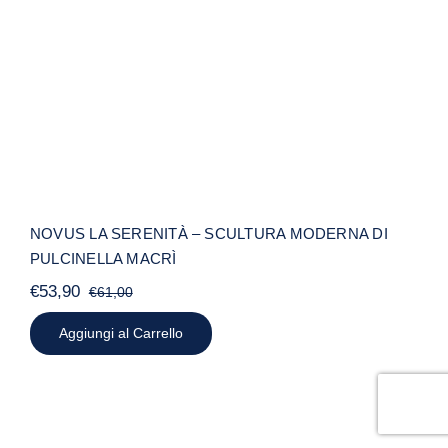
MODERNA DI PULCINELLA MACRÌ
NOVUS LA SERENITÀ – SCULTURA MODERNA DI
PULCINELLA MACRÌ
€
53,90
€
61,00
Il
Il
prezzo
prezzo
Aggiungi al Carrello
originale
attuale
era:
è:
€61,00.
€53,90.