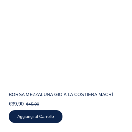
BORSA MEZZALUNA GIOIA LA
COSTIERA MACRÌ
BORSA MEZZALUNA GIOIA LA COSTIERA MACRÌ
€
39,90
€
45,00
Il
Il
prezzo
prezzo
Aggiungi al Carrello
originale
attuale
era:
è:
€45,00.
€39,90.