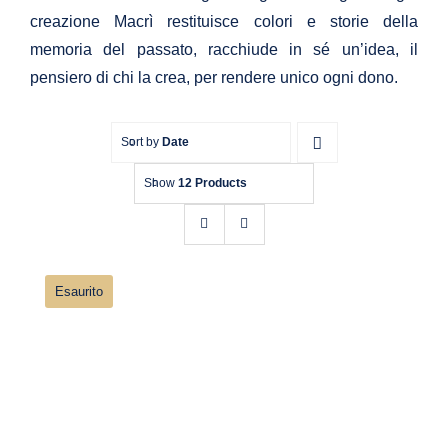
creazione Macrì restituisce colori e storie della
Bomboniere
memoria del passato, racchiude in sé un’idea, il
pensiero di chi la crea, per rendere unico ogni dono.
Chi siamo
Sort by
Date
Contatti
Show
12 Products
Esaurito
Macrì quadro Batman con smile –