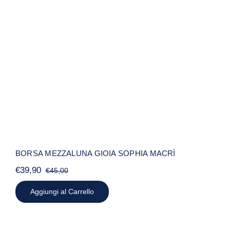
BORSA MEZZALUNA GIOIA SOPHIA
MACRÌ
BORSA MEZZALUNA GIOIA SOPHIA MACRÌ
€
39,90
€
45,00
Il
Il
prezzo
prezzo
Aggiungi al Carrello
originale
attuale
era:
è:
€45,00.
€39,90.