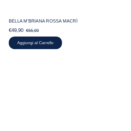
BELLA M’BRIANA ROSSA MACRÌ
€
49,90
€
55,00
Il
Il
prezzo
prezzo
Aggiungi al Carrello
originale
attuale
era:
è:
€55,00.
€49,90.
MASCHERA DI PULCINELLA GRANDE
MACRÌ