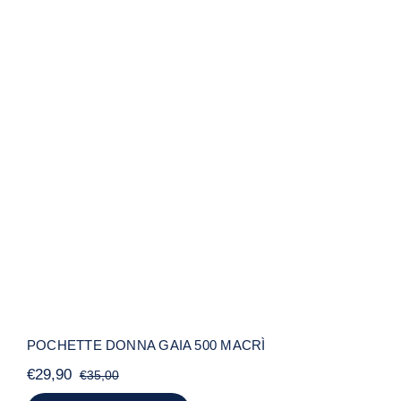
POCHETTE DONNA GAIA 500 MACRÌ
POCHETTE DONNA GAIA 500 MACRÌ
€
29,90
€
35,00
Il
Il
prezzo
prezzo