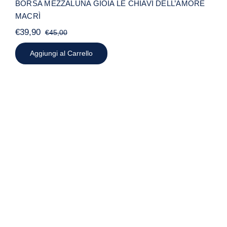
BORSA MEZZALUNA GIOIA LE CHIAVI DELL’AMORE
MACRÌ
€
39,90
€
45,00
Il
Il
prezzo
prezzo
Aggiungi al Carrello
originale
attuale
era:
è:
€45,00.
€39,90.
BORSA MEZZALUNA GIOIA
PRIMAVERA MACRÌ