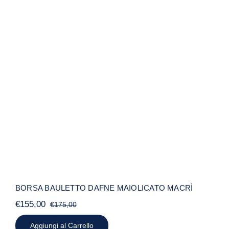
BORSA BAULETTO DAFNE
MAIOLICATO MACRÌ
BORSA BAULETTO DAFNE MAIOLICATO MACRÌ
€
155,00
€
175,00
Il
Il
prezzo
prezzo
Aggiungi al Carrello
originale
attuale