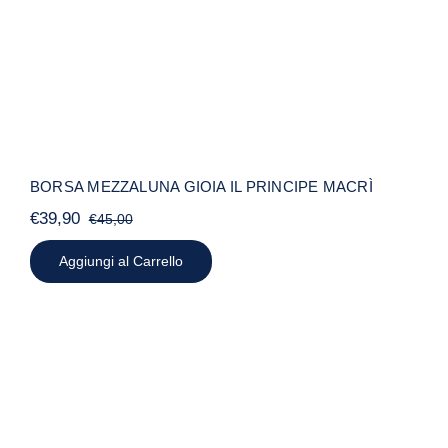
BORSA MEZZALUNA GIOIA IL PRINCIPE MACRÌ
€
39,90
€
45,00
Il
Il
prezzo
prezzo
Aggiungi al Carrello
originale
attuale
era:
è:
€45,00.
€39,90.