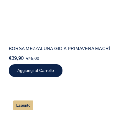
BORSA MEZZALUNA GIOIA PRIMAVERA MACRÌ
€
39,90
€
45,00
Il
Il
prezzo
prezzo
Aggiungi al Carrello
originale
attuale
era:
è:
€45,00.
€39,90.
Esaurito