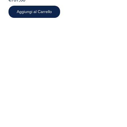
Aggiungi al Carrello
Macrì quadro Joker con carta –
Limited Edition 38x69cm