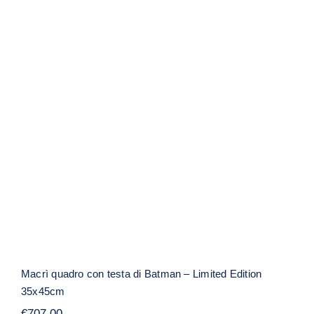
Macrì quadro con testa di Batman –
Limited Edition 35x45cm
Macrì quadro con testa di Batman – Limited Edition
35x45cm
€
707,00