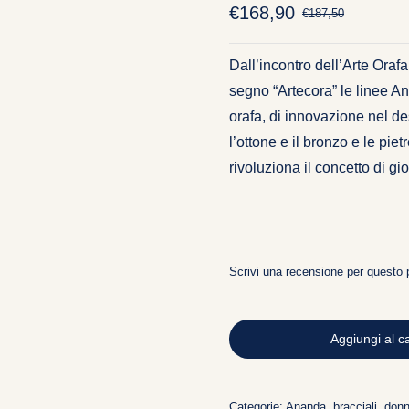
€
168,90
€
187,50
Il
Il
prezzo
prezzo
original
attuale
Dall’incontro dell’Arte Orafa
era:
è:
segno “Artecora” le linee A
€187,50
€168,90
orafa, di innovazione nel de
l’ottone e il bronzo e le pie
rivoluziona il concetto di gio
Scrivi una recensione per questo 
BRACCIALE
ANANDA
Aggiungi al ca
A-
BR311B
Categorie:
Ananda
,
bracciali
,
don