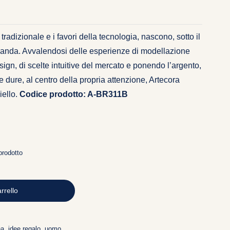
e
 tradizionale e i favori della tecnologia, nascono, sotto il
nanda. Avvalendosi delle esperienze di modellazione
.
.
sign, di scelte intuitive del mercato e ponendo l’argento,
tre dure, al centro della propria attenzione, Artecora
iello.
Codice prodotto: A-BR311B
prodotto
rrello
na
,
idee regalo
,
uomo