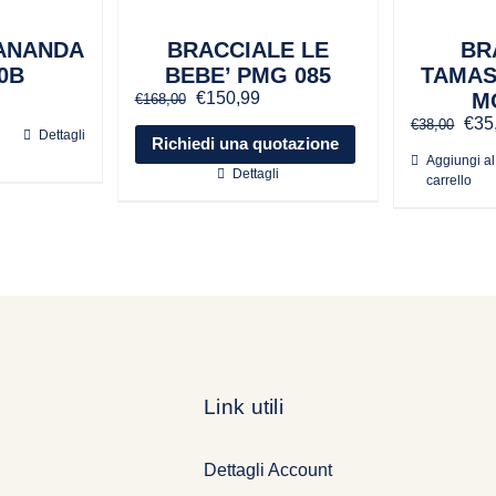
ANANDA
BRACCIALE LE
BR
0B
BEBE’ PMG 085
TAMAS
Il
Il
€
150,99
M
€
168,00
ezzo
prezzo
prezzo
Il
€
35
€
38,00
tuale
Dettagli
originale
attuale
pre
Richiedi una quotazione
era:
è:
Aggiungi al
orig
Dettagli
57,00.
€168,00.
€150,99.
carrello
era:
€38
Link utili
Dettagli Account