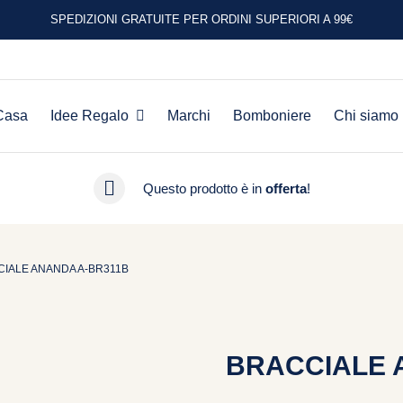
SPEDIZIONI GRATUITE PER ORDINI SUPERIORI A 99€
Casa
Idee Regalo
Marchi
Bomboniere
Chi siamo
Questo prodotto è in
offerta
!
IALE ANANDA A-BR311B
BRACCIALE 