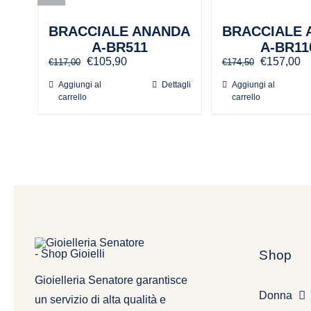
BRACCIALE ANANDA
BRACCIALE 
A-BR511
A-BR11
Il
Il
Il
Il
€
105,90
€
157,00
€
117,00
€
174,50
prezzo
prezzo
prezzo
pr
Aggiungi al
originale
attuale
Dettagli
Aggiungi al
originale
at
carrello
era:
è:
carrello
era:
è:
€117,00.
€105,90.
€174,50.
€1
Shop
Gioielleria Senatore garantisce
Donna
un servizio di alta qualità e