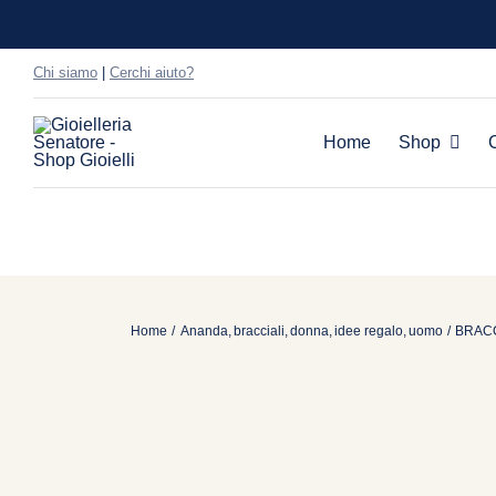
Salta
al
Chi siamo
|
Cerchi aiuto?
contenuto
Home
Shop
Home
Ananda
bracciali
donna
idee regalo
uomo
BRACC