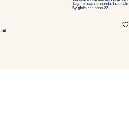
quantità
Tags:
bracciale ananda
,
braccial
By
gioielleria-shop-22
ail