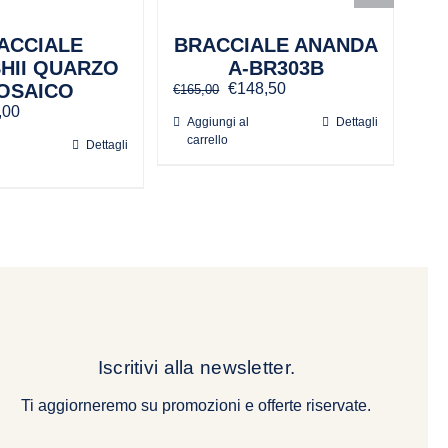
ACCIALE
BRACCIALE ANANDA
HII QUARZO
A-BR303B
Il
Il
OSAICO
€
148,50
€
165,00
prezzo
prezzo
Il
,00
€
38
Aggiungi al
originale
attuale
Dettagli
zzo
prezzo
carrello
era:
è:
inale
attuale
Dettagli
A
€165,00.
€148,50.
è:
ca
,00.
€35,00.
Iscritivi alla newsletter.
Ti aggiorneremo su promozioni e offerte riservate.