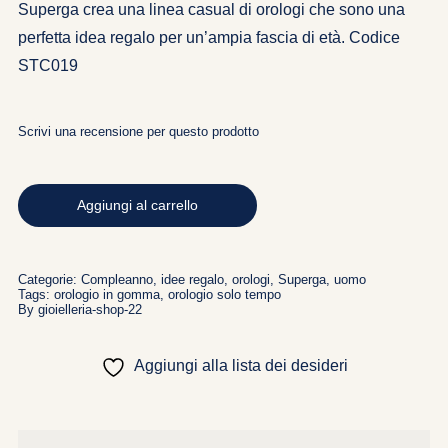
Superga crea una linea casual di orologi che sono una
perfetta idea regalo per un’ampia fascia di età. Codice
STC019
Scrivi una recensione per questo prodotto
OROLOGIO
DA
Aggiungi al carrello
UOMO
SUPERGA
Categorie:
Compleanno
,
idee regalo
,
orologi
,
Superga
,
uomo
STC019
Tags:
orologio in gomma
,
orologio solo tempo
By
gioielleria-shop-22
quantità
Aggiungi alla lista dei desideri