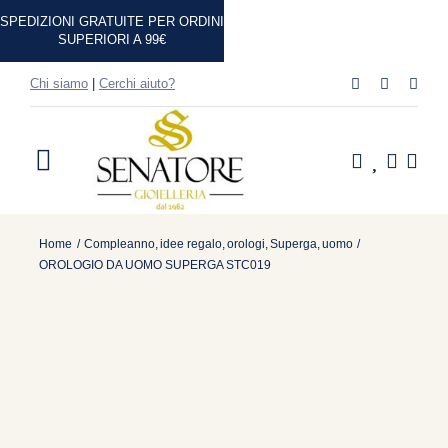
Salta
SPEDIZIONI GRATUITE PER ORDINI
al
SUPERIORI A 99€
contenuto
Chi siamo
|
Cerchi aiuto?
Toggle
Navigation
Home
Home
Compleanno
idee regalo
orologi
Superga
uomo
OROLOGIO DA UOMO SUPERGA STC019
Shop
Casa
Idee Regalo
Marchi