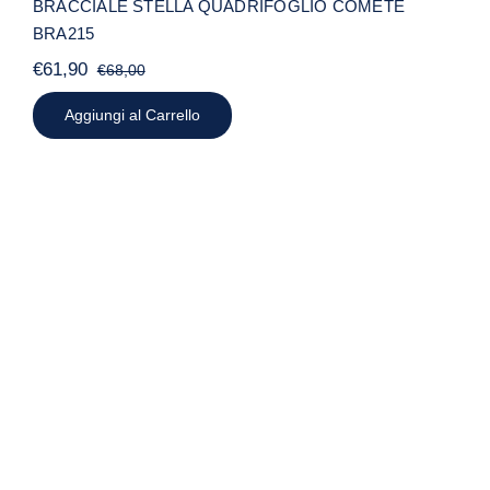
BRACCIALE STELLA QUADRIFOGLIO COMETE
BRA215
€
61,90
€
68,00
Il
Il
prezzo
prezzo
Aggiungi al Carrello
originale
attuale
era:
è:
€68,00.
€61,90.
BRACCIALE STELLA CUORE
COMETE BRA214