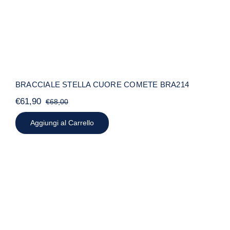
BRACCIALE STELLA CUORE COMETE BRA214
€
61,90
€
68,00
Il
Il
prezzo
prezzo
Aggiungi al Carrello
originale
attuale
era:
è:
€68,00.
€61,90.