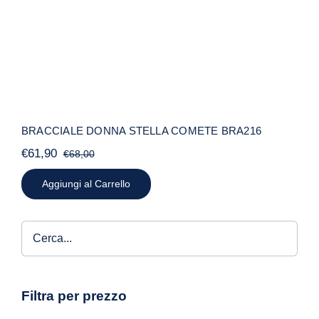
BRACCIALE DONNA STELLA COMETE BRA216
€
61,90
€
68,00
Il
Il
prezzo
prezzo
Aggiungi al Carrello
originale
attuale
era:
è:
€68,00.
€61,90.
Filtra per prezzo