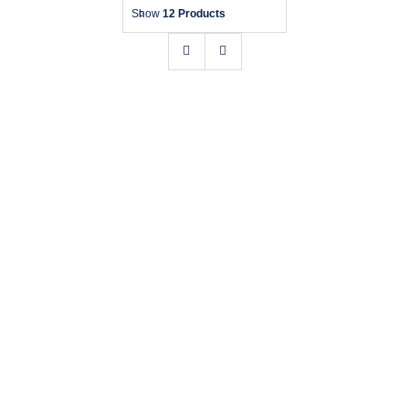
Show
12 Products
Bomboniere
Chi siamo
Contatti
BRACCIALE UOMO COMETE SUITS
UBR 1153