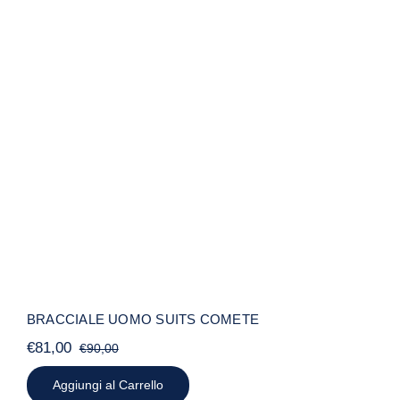
BRACCIALE UOMO SUITS COMETE
BRACCIALE UOMO SUITS COMETE
€
81,00
€
90,00
Il
Il
prezzo
prezzo
Aggiungi al Carrello
originale
attuale