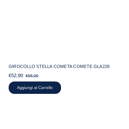
COMETE GLA228
GIROCOLLO STELLA COMETA COMETE GLA228
€
52,90
€
58,00
Il
Il
prezzo
prezzo
Aggiungi al Carrello
originale
attuale
era:
è:
€58,00.
€52,90.