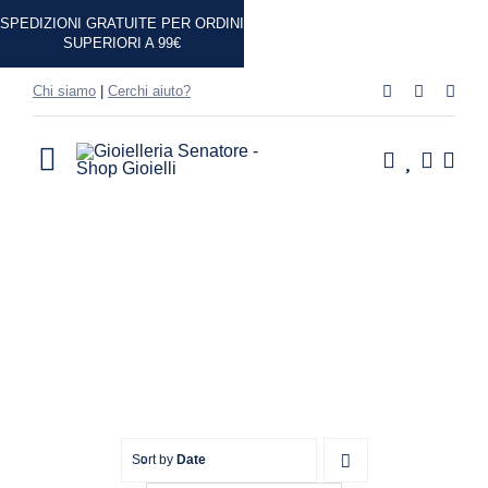
Salta
SPEDIZIONI GRATUITE PER ORDINI
al
SUPERIORI A 99€
contenuto
Chi siamo
|
Cerchi aiuto?
Toggle
Navigation
Home
Shop
Casa
Idee Regalo
Sort by
Date
Marchi