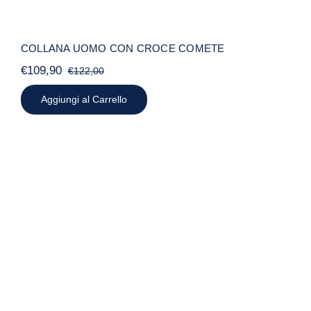
COLLANA UOMO CON CROCE COMETE
€
109,90
€
122,00
Il
Il
prezzo
prezzo
Aggiungi al Carrello
originale
attuale
era:
è:
€122,00.
€109,90.
PENDENTE MIRACOLOSA