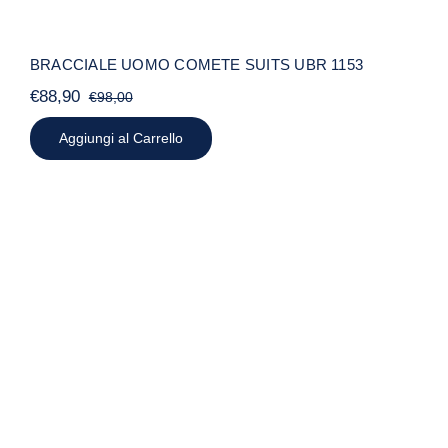
BRACCIALE UOMO COMETE SUITS UBR 1153
€
88,90
€
98,00
Il
Il
prezzo
prezzo
Aggiungi al Carrello
originale
attuale
era:
è:
€98,00.
€88,90.
ANELLO DONNA AMEN