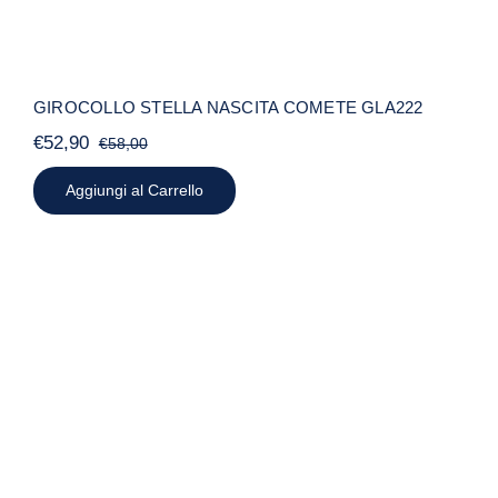
GIROCOLLO STELLA NASCITA COMETE GLA222
€
52,90
€
58,00
Il
Il
prezzo
prezzo
Aggiungi al Carrello
originale
attuale
era:
è:
€58,00.
€52,90.
GIROCOLLO STELLA COMETA