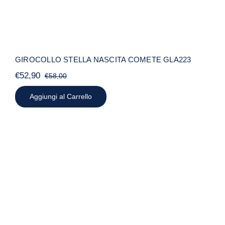
GIROCOLLO STELLA NASCITA COMETE GLA223
€
52,90
€
58,00
Il
Il
prezzo
prezzo
Aggiungi al Carrello
originale
attuale
era:
è:
€58,00.
€52,90.