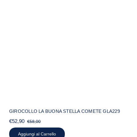
GIROCOLLO LA BUONA STELLA
COMETE GLA229
GIROCOLLO LA BUONA STELLA COMETE GLA229
€
52,90
€
58,00
Il
Il
prezzo
prezzo
Aggiungi al Carrello
originale
attuale