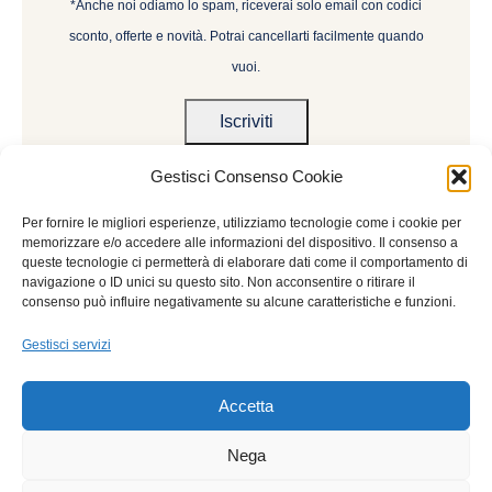
*Anche noi odiamo lo spam, riceverai solo email con codici
sconto, offerte e novità. Potrai cancellarti facilmente quando
vuoi.
Gestisci Consenso Cookie
Per fornire le migliori esperienze, utilizziamo tecnologie come i cookie per
memorizzare e/o accedere alle informazioni del dispositivo. Il consenso a
queste tecnologie ci permetterà di elaborare dati come il comportamento di
navigazione o ID unici su questo sito. Non acconsentire o ritirare il
consenso può influire negativamente su alcune caratteristiche e funzioni.
© Copyright 2022 | Gioielleria Senatore srl p.iva:
05072150658 | All Rights Reserved | Powered by
Gestisci servizi
Marsen
Accetta
Nega