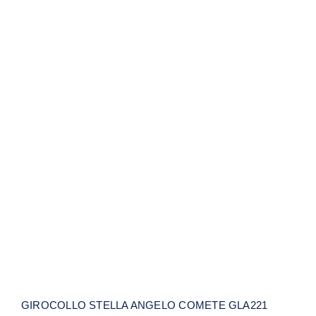
GIROCOLLO STELLA ANGELO
COMETE GLA221
GIROCOLLO STELLA ANGELO COMETE GLA221