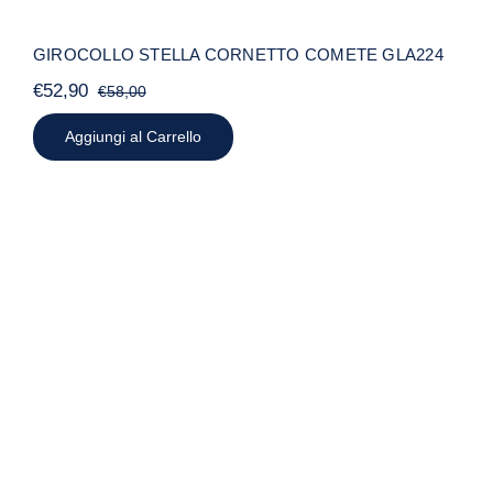
GIROCOLLO STELLA CORNETTO COMETE GLA224
€
52,90
€
58,00
Il
Il
prezzo
prezzo
Aggiungi al Carrello
originale
attuale
era:
è:
€58,00.
€52,90.
BRACCIALE DONNA STELLA
COMETE BRA216